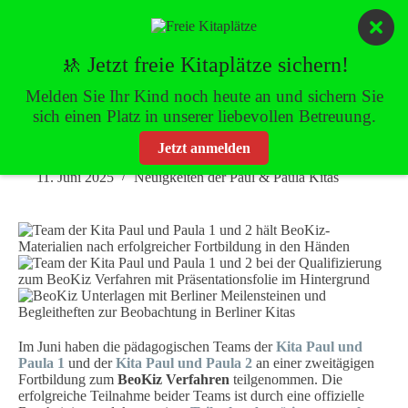
Zum
Inhalt
springen
🚸 Jetzt freie Kitaplätze sichern!
Melden Sie Ihr Kind noch heute an und sichern Sie
sich einen Platz in unserer liebevollen Betreuung.
Unsere Kitas setzen auf eine neue, kindgerechte Beobachtung – das
BeoKiz Verfahren
Jetzt anmelden
11. Juni 2025
Neuigkeiten der Paul & Paula Kitas
Im Juni haben die pädagogischen Teams der
Kita Paul und
Paula 1
und der
Kita Paul und Paula 2
an einer zweitägigen
Fortbildung zum
BeoKiz Verfahren
teilgenommen. Die
erfolgreiche Teilnahme beider Teams ist durch eine offizielle