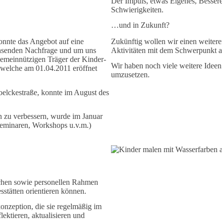
Der Impuls, etwas Eigenes, Bessere
Schwierigkeiten.
…und in Zukunft?
onnte das Angebot auf eine
Zukünftig wollen wir einen weitere
chsenden Nachfrage und um uns
Aktivitäten mit dem Schwerpunkt 
gemeinnützigen Träger der Kinder-
Wir haben noch viele weitere Ideen
, welche am 01.04.2011 eröffnet
umzusetzen.
Roelckestraße, konnte im August des
n zu verbessern, wurde im Januar
Seminaren, Workshops u.v.m.)
ischen sowie personellen Rahmen
sstätten orientieren können.
onzeption, die sie regelmäßig im
lektieren, aktualisieren und