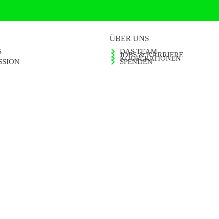
ÜBER UNS
S
DAS TEAM
JOBS & KARRIERE
KOOPERATIONEN
SSION
SPENDEN