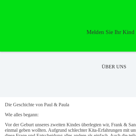
Zum
Inhalt
springen
Melden Sie Ihr Kind n
ÜBER UNS
Die Geschichte von Paul & Paula
Wie alles begann:
Vor der Geburt unseres zweiten Kindes überlegten wir, Frank & Sand
einmal geben wollten. Aufgrund schlechter Kita-Erfahrungen mit un
diese Frage und Entscheidung alles andere als einfach. Auch die teil