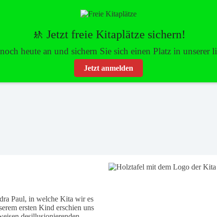
AKTUELLES
KITAS
TRÄGER
UNSERE
🚸 Jetzt freie Kitaplätze sichern!
och heute an und sichern Sie sich einen Platz in unserer 
Jetzt anmelden
ra Paul, in welche Kita wir es
serem ersten Kind erschien uns
weisen desillusionierenden