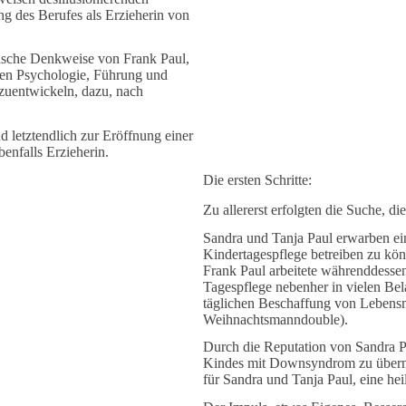
g des Berufes als Erzieherin von
ische Denkweise von Frank Paul,
hen Psychologie, Führung und
rzuentwickeln, dazu, nach
nd letztendlich zur Eröffnung einer
enfalls Erzieherin.
Die ersten Schritte:
Zu allererst erfolgten die Suche, 
Sandra und Tanja Paul erwarben eine
Kindertagespflege betreiben zu könn
Frank Paul arbeitete währenddessen 
Tagespflege nebenher in vielen Be
täglichen Beschaffung von Lebensmi
Weihnachtsmanndouble).
Durch die Reputation von Sandra P
Kindes mit Downsyndrom zu übern
für Sandra und Tanja Paul, eine he