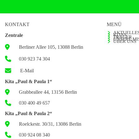
KONTAKT
MENÜ
AKTUELLE
KITAS
Zentrale
TRÄGER
UNSERE MI
ÜBER UNS
Berliner Allee 105, 13088 Berlin
030 923 74 304
E-Mail
Kita „Paul & Paula 1“
Grabbeallee 44, 13156 Berlin
030 400 49 657
Kita „Paul & Paula 2“
Roelckestr. 30/31, 13086 Berlin
030 924 08 340