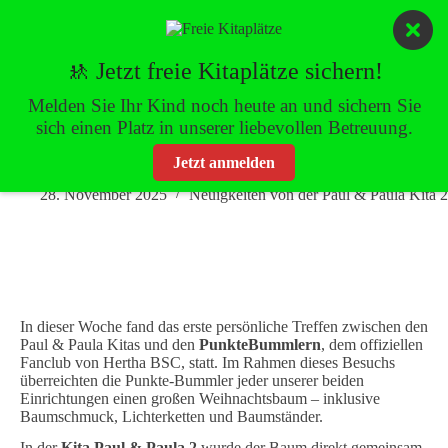
Zum
Inhalt
springen
🚸 Jetzt freie Kitaplätze sichern!
Melden Sie Ihr Kind noch heute an und sichern Sie
sich einen Platz in unserer liebevollen Betreuung.
Neue Kooperation: Die PunkteBummler unterstützen die Paul & Paula
Kitas
Jetzt anmelden
28. November 2025
Neuigkeiten von der Paul & Paula Kita 2
In dieser Woche fand das erste persönliche Treffen zwischen den
Paul & Paula Kitas und den
PunkteBummlern
, dem offiziellen
Fanclub von Hertha BSC, statt. Im Rahmen dieses Besuchs
überreichten die Punkte-Bummler jeder unserer beiden
Einrichtungen einen großen Weihnachtsbaum – inklusive
Baumschmuck, Lichterketten und Baumständer.
In der
Kita Paul & Paula 2
wurde der Baum direkt gemeinsam